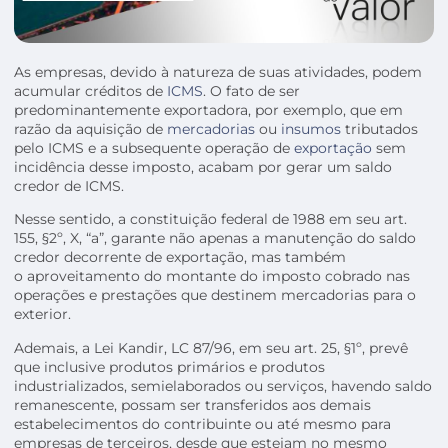
As empresas, devido à natureza de suas atividades, podem
acumular créditos de
ICMS
. O fato de ser
predominantemente exportadora, por exemplo, que em
razão da aquisição de
mercadorias
ou
insumos
tributados
pelo ICMS e a subsequente operação de
exportação
sem
incidência desse imposto, acabam por gerar um saldo
credor de ICMS.
Nesse sentido, a constituição federal de 1988 em seu art.
155, §2º, X, “a”, garante não apenas a manutenção do saldo
credor decorrente de exportação, mas também
o aproveitamento do montante do imposto cobrado nas
operações e prestações que destinem mercadorias para o
exterior.
Ademais, a Lei Kandir, LC 87/96, em seu art. 25, §1º, prevê
que inclusive produtos primários e produtos
industrializados, semielaborados ou serviços, havendo saldo
remanescente, possam ser transferidos aos demais
estabelecimentos do contribuinte ou até mesmo para
empresas de terceiros, desde que estejam no mesmo