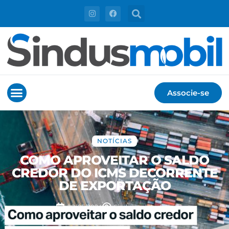
Associe-se
NOTÍCIAS
COMO APROVEITAR O SALDO
CREDOR DO ICMS DECORRENTE
DE EXPORTAÇÃO
28/05/2024
Sindusmobil
admin