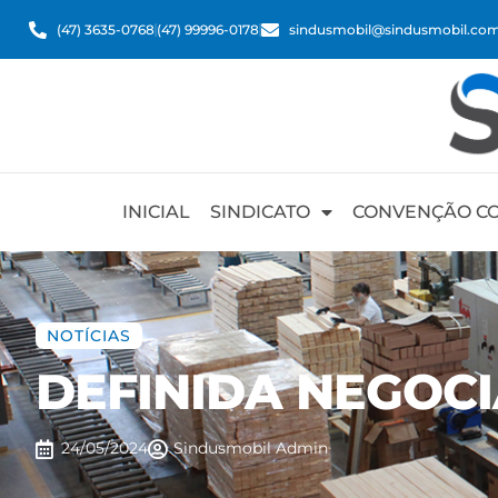
(47) 3635-0768
(47) 99996-0178
sindusmobil@sindusmobil.com
INICIAL
SINDICATO
CONVENÇÃO CO
NOTÍCIAS
DEFINIDA NEGOC
24/05/2024
Sindusmobil
Admin