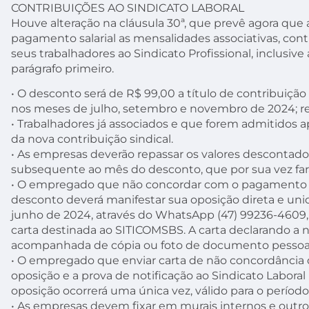
CONTRIBUIÇÕES AO SINDICATO LABORAL
Houve alteração na cláusula 30ª, que prevê agora qu
pagamento salarial as mensalidades associativas, cont
seus trabalhadores ao Sindicato Profissional, inclusive
parágrafo primeiro.
• O desconto será de R$ 99,00 a título de contribuição 
nos meses de julho, setembro e novembro de 2024; re
• Trabalhadores já associados e que forem admitidos a
da nova contribuição sindical.
• As empresas deverão repassar os valores descontados a
subsequente ao mês do desconto, que por sua vez fará
• O empregado que não concordar com o pagamento da 
desconto deverá manifestar sua oposição direta e unic
junho de 2024, através do WhatsApp (47) 99236-4609
carta destinada ao SITICOMSBS. A carta declarando a 
acompanhada de cópia ou foto de documento pessoa
• O empregado que enviar carta de não concordância 
oposição e a prova de notificação ao Sindicato Laboral
oposição ocorrerá uma única vez, válido para o período
• As empresas devem fixar em murais internos e outro