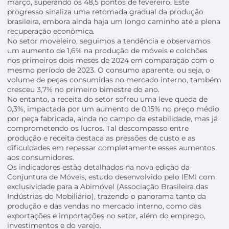
março, superando os 48,5 pontos de fevereiro. Este
progresso sinaliza uma retomada gradual da produção
brasileira, embora ainda haja um longo caminho até a plena
recuperação econômica.
No setor moveleiro, seguimos a tendência e observamos
um aumento de 1,6% na produção de móveis e colchões
nos primeiros dois meses de 2024 em comparação com o
mesmo período de 2023. O consumo aparente, ou seja, o
volume de peças consumidas no mercado interno, também
cresceu 3,7% no primeiro bimestre do ano.
No entanto, a receita do setor sofreu uma leve queda de
0,3%, impactada por um aumento de 0,15% no preço médio
por peça fabricada, ainda no campo da estabilidade, mas já
comprometendo os lucros. Tal descompasso entre
produção e receita destaca as pressões de custo e as
dificuldades em repassar completamente esses aumentos
aos consumidores.
Os indicadores estão detalhados na nova edição da
Conjuntura de Móveis, estudo desenvolvido pelo IEMI com
exclusividade para a Abimóvel (Associação Brasileira das
Indústrias do Mobiliário), trazendo o panorama tanto da
produção e das vendas no mercado interno, como das
exportações e importações no setor, além do emprego,
investimentos e do varejo.