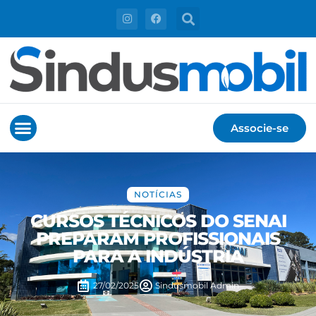
Associe-se
NOTÍCIAS
CURSOS TÉCNICOS DO SENAI
PREPARAM PROFISSIONAIS
PARA A INDÚSTRIA
27/02/2025
Sindusmobil
Admin