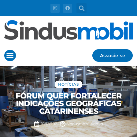
Associe-se
NOTÍCIAS
FÓRUM QUER FORTALECER
INDICAÇÕES GEOGRÁFICAS
CATARINENSES
10/12/2024
Sindusmobil
Admin