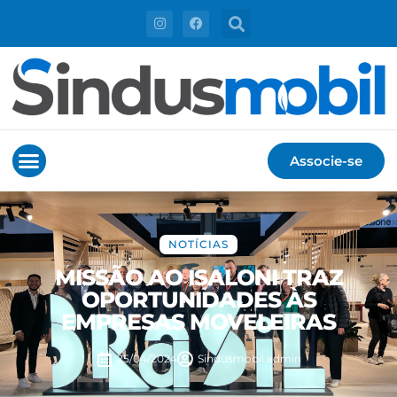
Associe-se
NOTÍCIAS
MISSÃO AO ISALONI TRAZ
OPORTUNIDADES ÀS
EMPRESAS MOVELEIRAS
25/04/2024
Sindusmobil
admin