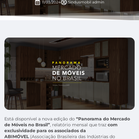
11/03/2024
Sindusmobil
admin
Está disponível a nova edição do
“Panorama do Mercado
de Móveis no Brasil”
, relatório mensal que traz
com
exclusividade para os associados da
ABIMÓVEL
(Associação Brasileira das Indústrias do