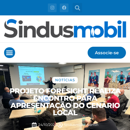
Associe-se
NOTÍCIAS
PROJETO FORESIGHT REALIZA
ENCONTRO PARA
APRESENTAÇÃO DO CENÁRIO
LOCAL
24/10/2024
Sindusmobil
Admin