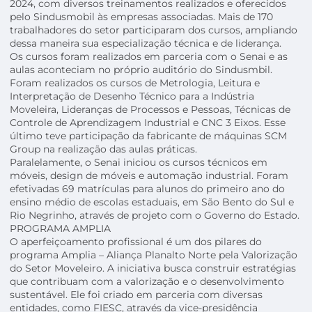
2024, com diversos treinamentos realizados e oferecidos
pelo Sindusmobil às empresas associadas. Mais de 170
trabalhadores do setor participaram dos cursos, ampliando
dessa maneira sua especialização técnica e de liderança.
Os cursos foram realizados em parceria com o Senai e as
aulas aconteciam no próprio auditório do Sindusmbil.
Foram realizados os cursos de Metrologia, Leitura e
Interpretação de Desenho Técnico para a Indústria
Moveleira, Lideranças de Processos e Pessoas, Técnicas de
Controle de Aprendizagem Industrial e CNC 3 Eixos. Esse
último teve participação da fabricante de máquinas SCM
Group na realização das aulas práticas.
Paralelamente, o Senai iniciou os cursos técnicos em
móveis, design de móveis e automação industrial. Foram
efetivadas 69 matrículas para alunos do primeiro ano do
ensino médio de escolas estaduais, em São Bento do Sul e
Rio Negrinho, através de projeto com o Governo do Estado.
PROGRAMA AMPLIA
O aperfeiçoamento profissional é um dos pilares do
programa Amplia – Aliança Planalto Norte pela Valorização
do Setor Moveleiro. A iniciativa busca construir estratégias
que contribuam com a valorização e o desenvolvimento
sustentável. Ele foi criado em parceria com diversas
entidades, como FIESC, através da vice-presidência