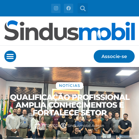
Associe-se
NOTÍCIAS
QUALIFICAÇÃO PROFISSIONAL
AMPLIA CONHECIMENTOS E
FORTALECE SETOR
17/12/2024
Sindusmobil
Admin